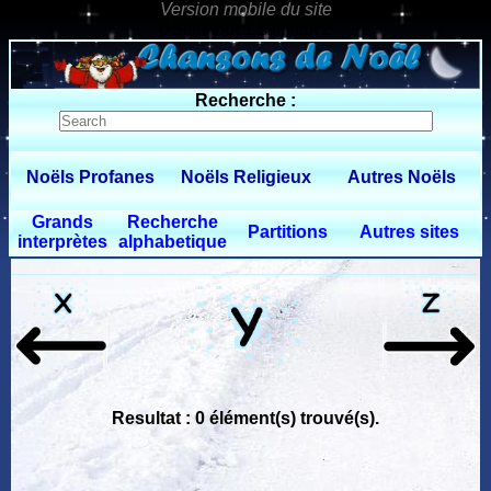
0 $limitbot 1 $limittot 2
Recherche :
Noëls Profanes
Noëls Religieux
Autres Noëls
Grands
Recherche
Partitions
Autres sites
interprètes
alphabetique
Resultat : 0 élément(s) trouvé(s).