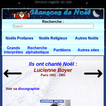
0 $limitbot 1 $limittot 2
Recherche :
Noëls Profanes
Noëls Religieux
Autres Noëls
Grands
Recherche
Partitions
Autres sites
interprètes
alphabetique
Ils ont chanté Noël
:
Lucienne Boyer
Paris 1901 - 1983
Voir sa
discographie