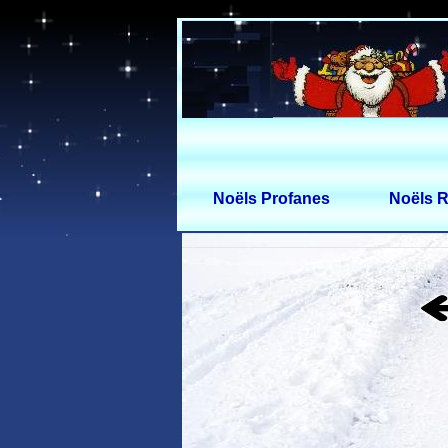
Noëls Profanes
Noëls R