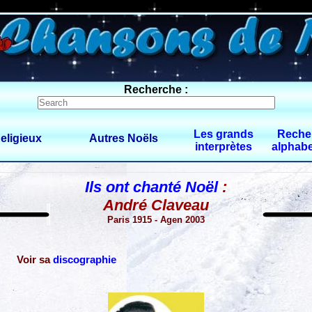
0 $limitbot 1 $limittot 2
Recherche :
Les grands
Reche
eligieux
Autres Noëls
interprètes
alphabe
Ils ont chanté Noël
:
André Claveau
Paris 1915 - Agen 2003
Voir sa
discographie