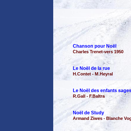
Chanson pour Noël
Charles Trenet-vers 1950
Le Noël de la rue
H.Contet - M.Heyral
Le Noël des enfants sage
R.Gall - F.Baltra
Noël de Study
Armand Ziwes - Blanche Vog