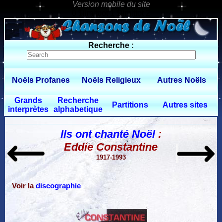
0 $limitbot 1 $limittot 2
Recherche :
Noëls Profanes
Noëls Religieux
Autres Noëls
Grands
Recherche
Partitions
Autres sites
interprètes
alphabetique
Ils ont chanté Noël
:
Eddie Constantine
1917-1993
Voir la
discographie