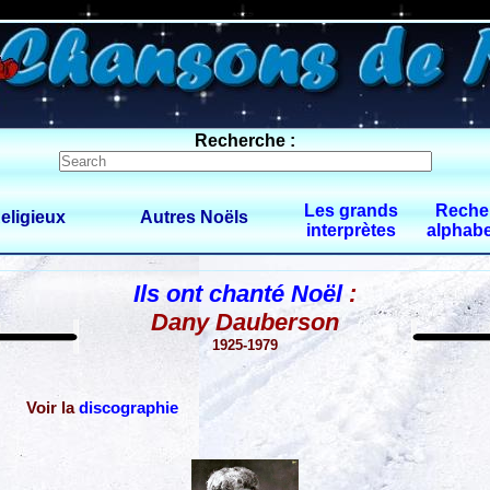
0 $limitbot 1 $limittot 2
Recherche :
Les grands
Reche
eligieux
Autres Noëls
interprètes
alphabe
Ils ont chanté Noël
:
Dany Dauberson
1925-1979
Voir la
discographie