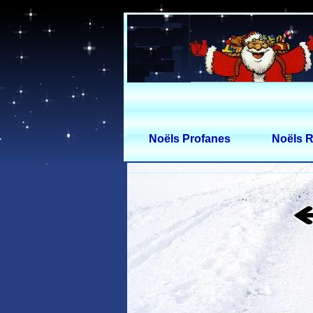
Noëls Profanes
Noëls R