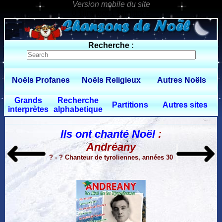
0 $limitbot 1 $limittot 2
Recherche :
Noëls Profanes
Noëls Religieux
Autres Noëls
Grands
Recherche
Partitions
Autres sites
interprètes
alphabetique
Ils ont chanté Noël
:
Andréany
? - ? Chanteur de tyroliennes, années 30