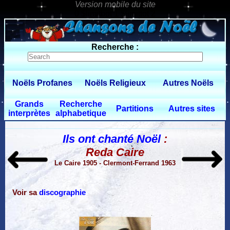
0 $limitbot 1 $limittot 2
Recherche :
Noëls Profanes
Noëls Religieux
Autres Noëls
Grands
Recherche
Partitions
Autres sites
interprètes
alphabetique
Ils ont chanté Noël
:
Reda Caire
Le Caire 1905 - Clermont-Ferrand 1963
Voir sa
discographie