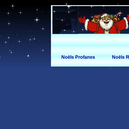
Noëls Profanes
Noëls R