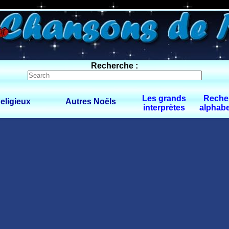
0 $limitbot 1 $limittot 2
Recherche :
Les grands
Reche
eligieux
Autres Noëls
interprètes
alphabe