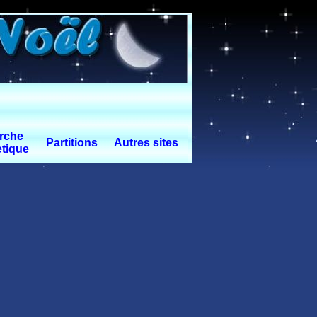
rche
Partitions
Autres sites
tique