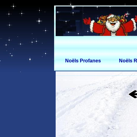
Noëls Profanes
Noëls R