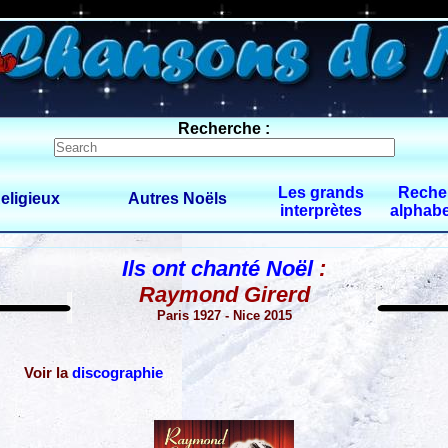
0 $limitbot 1 $limittot 2
Recherche :
Les grands
Reche
eligieux
Autres Noëls
interprètes
alphabe
Ils ont chanté Noël
:
Raymond Girerd
Paris 1927 - Nice 2015
Voir la
discographie