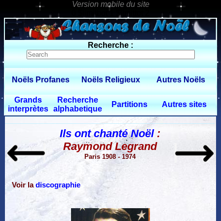
0 $limitbot 1 $limittot 2
Recherche :
Noëls Profanes
Noëls Religieux
Autres Noëls
Grands
Recherche
Partitions
Autres sites
interprètes
alphabetique
Ils ont chanté Noël
:
Raymond Legrand
Paris 1908 - 1974
Voir la
discographie