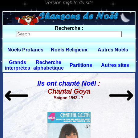
0 $limitbot 1 $limittot 2
Recherche :
Noëls Profanes
Noëls Religieux
Autres Noëls
Grands
Recherche
Partitions
Autres sites
interprètes
alphabetique
Ils ont chanté Noël
:
Chantal Goya
Saïgon 1942 - ?