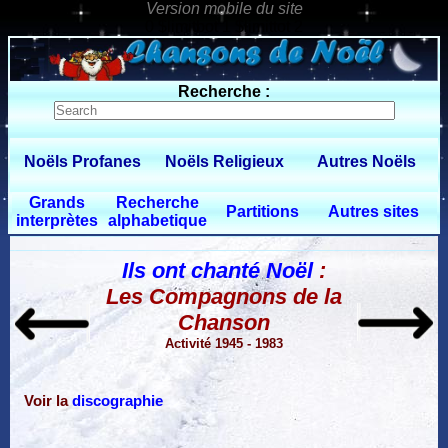
0 $limitbot 1 $limittot 2
Recherche :
Noëls Profanes
Noëls Religieux
Autres Noëls
Grands
Recherche
Partitions
Autres sites
interprètes
alphabetique
Ils ont chanté Noël
:
Les Compagnons de la
Chanson
Activité 1945 - 1983
Voir la
discographie