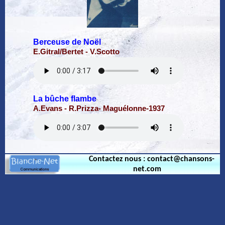
Berceuse de Noël
E.Gitral/Bertet - V.Scotto
La bûche flambe
A.Evans - R.Prizza- Maguélonne-1937
Contactez nous : contact@chansons-
net.com