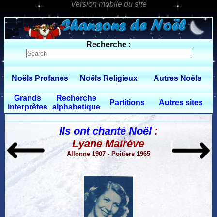
0 $limitbot 1 $limittot 2
Recherche :
Noëls Profanes
Noëls Religieux
Autres Noëls
Grands
Recherche
Partitions
Autres sites
interprètes
alphabetique
Ils ont chanté Noël
:
Lyane Mairève
Allonne 1907 - Poitiers 1965