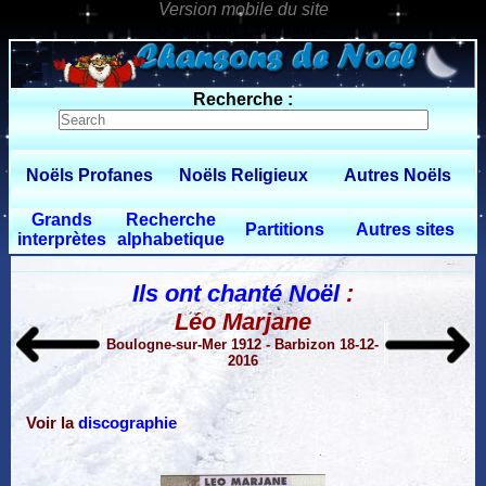
0 $limitbot 1 $limittot 2
Recherche :
Noëls Profanes
Noëls Religieux
Autres Noëls
Grands
Recherche
Partitions
Autres sites
interprètes
alphabetique
Ils ont chanté Noël
:
Léo Marjane
Boulogne-sur-Mer 1912 - Barbizon 18-12-
2016
Voir la
discographie