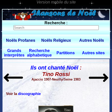
0 $limitbot 1 $limittot 2
Recherche :
Noëls Profanes
Noëls Religieux
Autres Noëls
Grands
Recherche
Partitions
Autres sites
interprètes
alphabetique
Ils ont chanté Noël
:
Tino Rossi
Ajaccio 1907-Neuilly/Seine 1983
Voir la
discographie