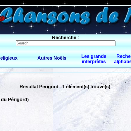
0 $limitbot 1 $limittot 2
Recherche :
Les grands
Reche
eligieux
Autres Noëls
interprètes
alphabe
Resultat Perigord : 1 élément(s) trouvé(s).
 du Périgord)