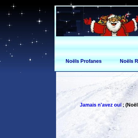
Noëls Profanes
Noëls R
Jamais n'avez ouï
;
(Noël