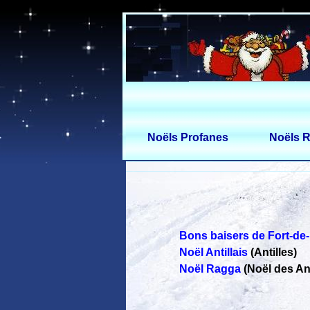
Noëls Profanes
Noëls R
Bons baisers de Fort-de
Noël Antillais
(Antilles)
Noël Ragga
(Noël des Ant