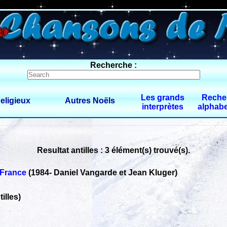
0 $limitbot 1 $limittot 2
Recherche :
Les grands
Reche
eligieux
Autres Noëls
interprètes
alphabe
Resultat antilles : 3 élément(s) trouvé(s).
-France
(1984
-
Daniel Vangarde et Jean Kluger)
illes)