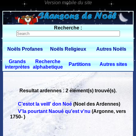
0 $limitbot 1 $limittot 2
Recherche :
Noëls Profanes
Noëls Religieux
Autres Noëls
Grands
Recherche
Partitions
Autres sites
interprètes
alphabetique
Resultat ardennes : 2 élément(s) trouvé(s).
C'estot la veill' don Noé
(Noel des Ardennes)
V'la pourtant Naoué qu'est v'nu
(Argonne, vers
1750
-
)