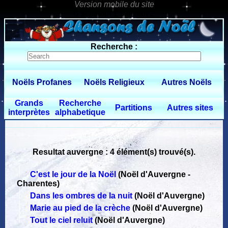
0 $limitbot 1 $limittot 2
Recherche :
Noëls Profanes
Noëls Religieux
Autres Noëls
Grands
Recherche
Partitions
Autres sites
interprètes
alphabetique
Resultat auvergne : 4 élément(s) trouvé(s).
C'est le jour de la Noël
(Noël d'Auvergne -
Charentes)
Dans les ombres de la nuit
(Noël d'Auvergne)
Marie au pied de la crèche
(Noël d'Auvergne)
Tout le ciel reluit
(Noël d'Auvergne)