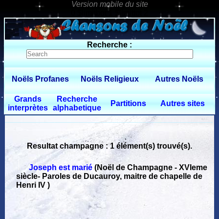
0 $limitbot 1 $limittot 2
Recherche :
Noëls Profanes
Noëls Religieux
Autres Noëls
Grands
Recherche
Partitions
Autres sites
interprètes
alphabetique
Resultat champagne : 1 élément(s) trouvé(s).
Joseph est marié
(Noël de Champagne - XVIeme
siècle
-
Paroles de Ducauroy, maitre de chapelle de
Henri IV )