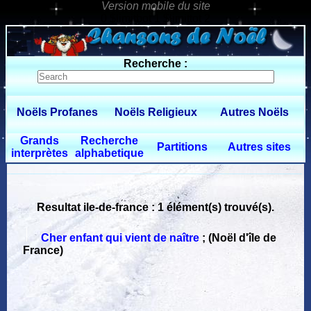
0 $limitbot 1 $limittot 2
Recherche :
Noëls Profanes
Noëls Religieux
Autres Noëls
Grands
Recherche
Partitions
Autres sites
interprètes
alphabetique
Resultat ile-de-france : 1 élément(s) trouvé(s).
Cher enfant qui vient de naître
;
(Noël d'île de
France)