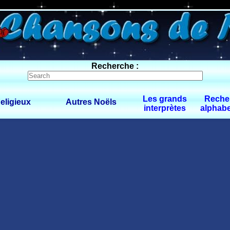
0 $limitbot 1 $limittot 2
Recherche :
Les grands
Reche
eligieux
Autres Noëls
interprètes
alphabe