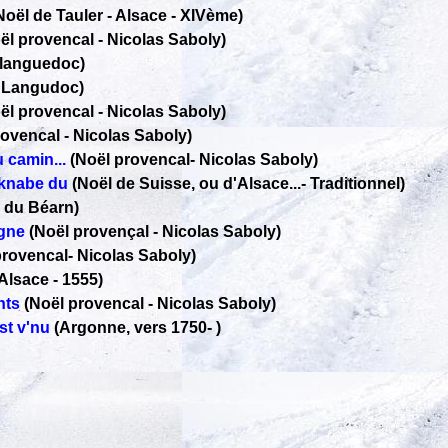
Noël de Tauler - Alsace - XIVème)
ël provencal
-
Nicolas Saboly)
 languedoc)
u Langudoc)
ël provencal
-
Nicolas Saboly)
rovencal
-
Nicolas Saboly)
 camin...
(Noël provencal
-
Nicolas Saboly)
sknabe du
(Noël de Suisse, ou d'Alsace...
-
Traditionnel)
 du Béarn)
agne
(Noël provençal
-
Nicolas Saboly)
provencal
-
Nicolas Saboly)
Alsace - 1555)
nts
(Noël provencal
-
Nicolas Saboly)
st v'nu
(Argonne, vers 1750
-
)