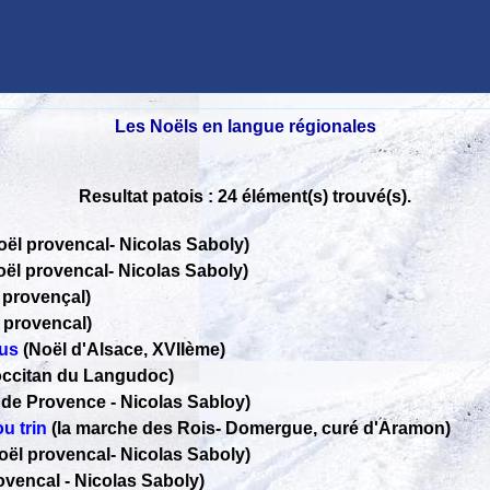
Les Noëls en langue régionales
Resultat patois : 24 élément(s) trouvé(s).
oël provencal
-
Nicolas Saboly)
oël provencal
-
Nicolas Saboly)
 provençal)
 provencal)
sus
(Noël d'Alsace, XVIIème)
occitan du Langudoc)
 de Provence
-
Nicolas Sabloy)
u trin
(la marche des Rois
-
Domergue, curé d'Aramon)
oël provencal
-
Nicolas Saboly)
rovencal
-
Nicolas Saboly)