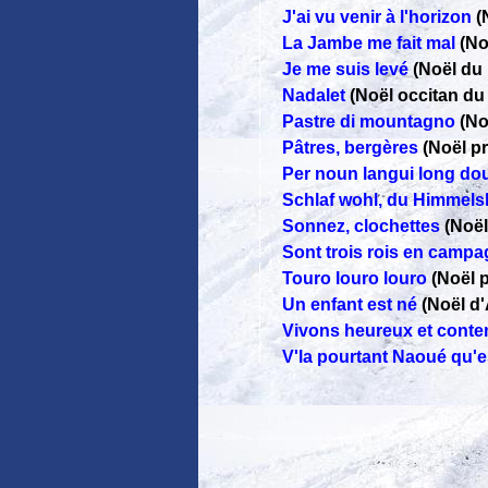
J'ai vu venir à l'horizon
(
La Jambe me fait mal
(No
Je me suis levé
(Noël du
Nadalet
(Noël occitan d
Pastre di mountagno
(No
Pâtres, bergères
(Noël p
Per noun langui long dou
Schlaf wohl, du Himmel
Sonnez, clochettes
(Noël
Sont trois rois en camp
Touro louro louro
(Noël 
Un enfant est né
(Noël d'
Vivons heureux et conte
V'la pourtant Naoué qu'e