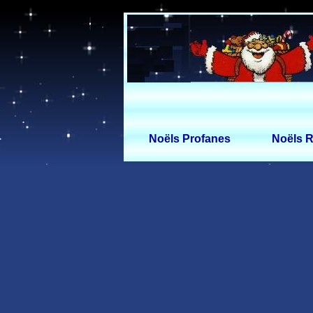
Noëls Profanes
Noëls R