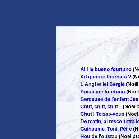
Ai ! la bueno fourtuno
(N
Aï! quouro tournara ?
(N
L'Angi et lei Bergiè
(Noël
Aniue per fourtuno
(Noël
Berceuse de l'enfant Jé
Chut, chut, chut...
(Noël 
Chut ! Teisas-vous
(Noël
De matin, ai rescountra lo
Guihaume, Toni, Pèire
(N
Hou de l'oustau
(Noël p