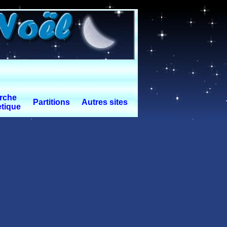
rche
Partitions
Autres sites
tique