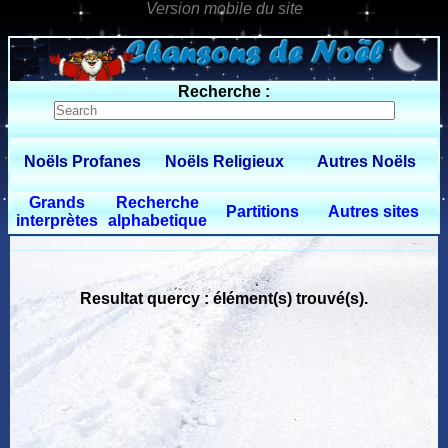
0 $limitbot 1 $limittot 2
Recherche :
Noëls Profanes
Noëls Religieux
Autres Noëls
Grands
Recherche
Partitions
Autres sites
interprètes
alphabetique
Resultat quercy : élément(s) trouvé(s).