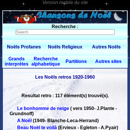
0 $limitbot 1 $limittot 2
Recherche :
Noëls Profanes
Noëls Religieux
Autres Noëls
Grands
Recherche
Partitions
Autres sites
interprètes
alphabetique
Les Noëls retros 1920-1960
Resultat retro : 117 élément(s) trouvé(s).
Le bonhomme de neige
( vers 1950
-
J.Plante -
Grundnoff)
A Noël
(1949
-
Blanche-Leca-Herrand)
Beau Noël te voilà
(Ervieux - Egleton - A.Pyair)