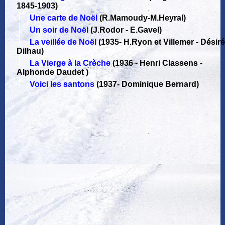
1845-1903)
Une carte de Noël
(R.Mamoudy-M.Heyral)
Un soir de Noël
(J.Rodor - E.Gavel)
La veillée de Noël
(1935
-
H.Ryon et Villemer - Désiré
Dilhau)
La Vierge à la Crèche
(1936
-
Henri Classens -
Alphonde Daudet )
Voici les santons
(1937
-
Dominique Bernard)