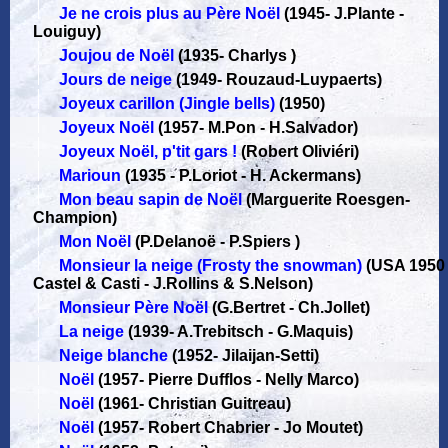
Je ne crois plus au Père Noël
(1945
-
J.Plante -
Louiguy)
Joujou de Noël
(1935
-
Charlys )
Jours de neige
(1949
-
Rouzaud-Luypaerts)
Joyeux carillon (Jingle bells)
(1950)
Joyeux Noël
(1957
-
M.Pon - H.Salvador)
Joyeux Noël, p'tit gars !
(Robert Oliviéri)
Marioun
(1935
-
P.Loriot - H. Ackermans)
Mon beau sapin de Noël
(Marguerite Roesgen-
Champion)
Mon Noël
(P.Delanoë - P.Spiers )
Monsieur la neige (Frosty the snowman)
(USA 195
Castel & Casti - J.Rollins & S.Nelson)
Monsieur Père Noël
(G.Bertret - Ch.Jollet)
La neige
(1939
-
A.Trebitsch - G.Maquis)
Neige blanche
(1952
-
Jilaijan-Setti)
Noël
(1957
-
Pierre Dufflos - Nelly Marco)
Noël
(1961
-
Christian Guitreau)
Noël
(1957
-
Robert Chabrier - Jo Moutet)