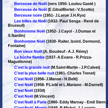
Berceuse de Noël
(vers 1950
-
Loulou Gasté )
Berceuse de Noël
(E.Gitral/Bertet - V.Scotto)
Berceuse noire
(1951
-
J.Larue J.H.Rys)
Les billes de Noël
(1932
-
Paul Senga - René de
Bruxeuil)
Bonhomme Noël
(1952
-
J.Cayol - J.Dumas et
S.Nardin)
Bonhomme Noël
(1930
-
Raiter, Izoird, Dermond,
Fontaine)
Bon vieux Noël
(A. Boudeuf - A.J. Rémy)
La bûche flambe
(1937
-
A.Evans - R.Prizza-
Maguélonne)
C'est la grande nuit
(M.Saint-Martin - J.P.Calvet)
C'est la plus belle nuit
(1961
-
Charles Trenet)
C'est Noël
(1956
-
J.Manse - H.Belti)
C'est Noël
(1958
-
P.Liolé et L.Mariano - M.Darnell)
C'est Noël
(1934)
C'est Noël
(M.Vincent)
C'est Noël à Paris
(1960
-
Eddy Marnay - Emil Stern )
C'est Noël, Mamie
(1949
-
B.Michel -J. Lacroix-