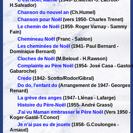
H.Salvador)
Chanson du nouvel an
(Ch.Humel)
Chanson pour Noël
(vers 1950
-
Charles Trenet)
Le chemin de Noël
(1959
-
Roger Varnay - Sammy
Fain)
Chemineau Noël
(Franc - Sablon)
Les cheminées de Noël
(1941
-
Paul Bernard -
Dominique Bernard)
Cloches de Noël
(M.Beloud - H.Rawson)
Complainte au Père Noël
(1954
-
José Casa - Gasto
Gabaroche)
Credo
(1942
-
Scotto/Rodor/Gibral)
Do do, l'enfant do
(Arrangement de 1947
-
Georges
Renard)
La grève des anges
(1947
-
Llénas - Lafarge)
Histoire du Père-Noël
(1955
-
André Grassi)
J'ai vu Maman embrasser le Père Noël
(Vers 1950
-
Koger-Gasté-T.Conor)
Je n'ai pas eu de jouets
(1958
-
G.Coulonges -
Arnaud)