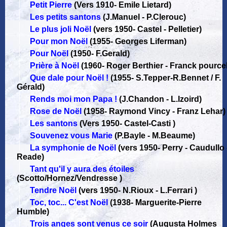
Petit Pierre
(Vers 1910
-
Emile Lietard)
Les petits santons
(J.Manuel - P.Clerouc)
Le plus joli Noël
(vers 1950
-
Castel - Pelletier)
Pour mon Noël
(1955
-
Georges Liferman)
Pour Noël
(1950
-
F.Gerald)
Prière à Noël
(1960
-
Roger Berthier - Franck pourcel
Que dale pour Noël !
(1955
-
S.Tepper-R.Bennet / F.
Gérald)
Rends moi mon Papa !
(J.Chandon - L.Izoird)
Rose de Noël
(1958
-
Raymond Vincy - Franz Lehar)
Les santons
(Vers 1950
-
Castel-Casti )
Souvenez vous Marie
(P.Bayle - M.Beaume)
La symphonie de Noël
(vers 1950
-
Perry - Caudullo 
Reade)
Tant qu'il y aura des étoiles
(Scotto/Hornez/Vendresse )
Tendre Noël
(vers 1950
-
N.Rioux - L.Ferrari )
Toc, toc... C'est Noël
(1938
-
Marguerite-Pierre
Humble)
Trois anges sont venus ce soir
(Augusta Holmes