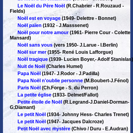
Le Noël du Père Noël
(R.Chabrier - R.Rouzaud -
Fields)
Noël est en voyage
(1949
-
Delettre - Bonnet)
Noël païen
(1932
-
J.Masssenet)
Noël pour notre amour
(1961
-
Pierre Cour - Colette
Mansard)
Noël sans vous
(vers 1950
-
J.Larue - I.Berlin)
Noël sur mer
(1955
-
René Louis Lafforgue)
Noël tragique
(1939
-
Lucien Boyer,- Adolf Stanislas)
Nuit de Noël
(Charles Humel)
Papa Noël
(1947
-
J.Rodor - J.Padilla)
Papa Noël n'oublie personne
(M.Boubert-J.Fénol)
Paris Noël
(Ch.Forge - S. du Perron)
La petite église
(1933
-
Delmet/Fallot)
Petite étoile de Noël
(R.Legrand-J.Daniel-Dorman-
G;Diamant)
Le petit Noël
(1934
-
Johnny Hess- Charles Trenet)
Le petit Noël
(1947
-
Jacques Dalcroze)
Petit Noël avec mystère
(Chivo / Duru - E.Audran)