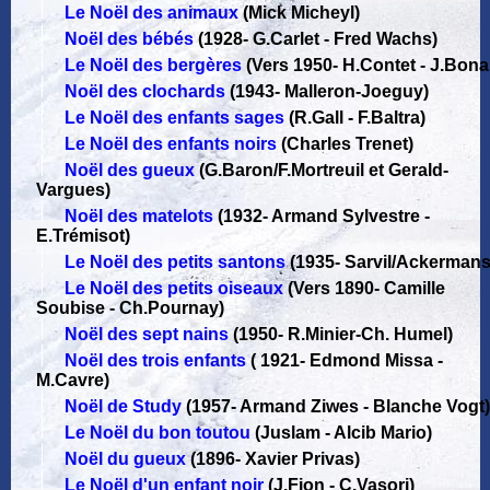
Le Noël des animaux
(Mick Micheyl)
Noël des bébés
(1928
-
G.Carlet - Fred Wachs)
Le Noël des bergères
(Vers 1950
-
H.Contet - J.Bona
Noël des clochards
(1943
-
Malleron-Joeguy)
Le Noël des enfants sages
(R.Gall - F.Baltra)
Le Noël des enfants noirs
(Charles Trenet)
Noël des gueux
(G.Baron/F.Mortreuil et Gerald-
Vargues)
Noël des matelots
(1932
-
Armand Sylvestre -
E.Trémisot)
Le Noël des petits santons
(1935
-
Sarvil/Ackermans
Le Noël des petits oiseaux
(Vers 1890
-
Camille
Soubise - Ch.Pournay)
Noël des sept nains
(1950
-
R.Minier-Ch. Humel)
Noël des trois enfants
( 1921
-
Edmond Missa -
M.Cavre)
Noël de Study
(1957
-
Armand Ziwes - Blanche Vogt)
Le Noël du bon toutou
(Juslam - Alcib Mario)
Noël du gueux
(1896
-
Xavier Privas)
Le Noël d'un enfant noir
(J.Fion - C.Vasori)