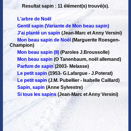
Resultat sapin : 11 élément(s) trouvé(s).
L'arbre de Noël
Gentil sapin (Variante de Mon beau sapin)
J'ai planté un sapin
(Jean-Marc et Anny Versini)
Mon beau sapin de Noël
(Marguerite Roesgen-
Champion)
Mon beau sapin (II)
(Paroles J.Broussolle)
Mon beau sapin
(O Tanenbaum, noël allemand)
Parfum de sapin
(2003
-
Melasse)
Le petit sapin
(1953
-
G.Lafargue - J.Poterat)
Le petit sapin
(J.M. Pubellier - Isabelle Caillard)
Sapin, sapin
(Anne Sylvestre)
Si tous les sapins
(Jean-Marc et Anny Versini)