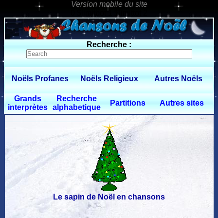
0 $limitbot 1 $limittot 2
Recherche :
Noëls Profanes
Noëls Religieux
Autres Noëls
Grands
Recherche
Partitions
Autres sites
interprètes
alphabetique
Le sapin de Noël en chansons