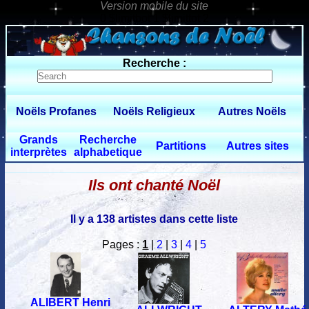
0 $limitbot 1 $limittot 2
Recherche :
Noëls Profanes
Noëls Religieux
Autres Noëls
Grands
Recherche
Partitions
Autres sites
interprètes
alphabetique
Ils ont chanté Noël
Il y a 138 artistes dans cette liste
Pages :
1
|
2
|
3
|
4
|
5
ALIBERT Henri