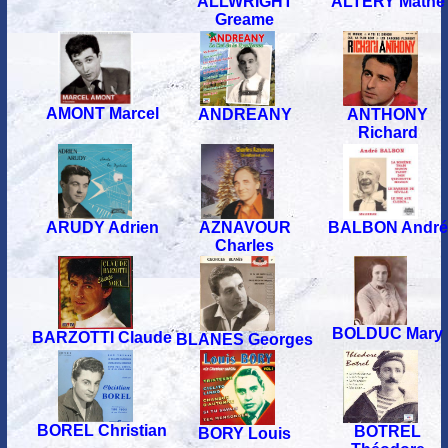
ALTERY Mathé
ALLWRIGHT
Greame
AMONT Marcel
ANTHONY
ANDREANY
Richard
AZNAVOUR
ARUDY Adrien
BALBON André
Charles
BOLDUC Mary
BARZOTTI Claude
BLANES Georges
BOREL Christian
BOTREL
BORY Louis