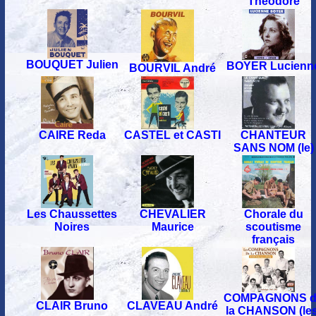
Théodore
BOUQUET Julien
BOYER Lucienn
BOURVIL André
CHANTEUR
CAIRE Reda
CASTEL et CASTI
SANS NOM (le)
Chorale du
Les Chaussettes
CHEVALIER
scoutisme
Noires
Maurice
français
COMPAGNONS d
CLAIR Bruno
CLAVEAU André
la CHANSON (les