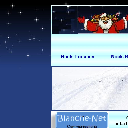
Noëls Profanes
Noëls R
contac