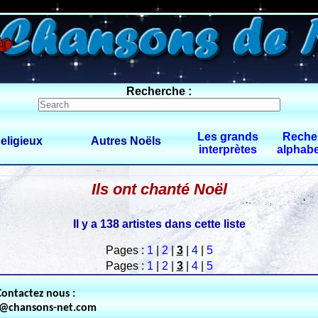
60 $limitbot 1 $limittot 2
Recherche :
Les grands
Reche
eligieux
Autres Noëls
interprètes
alphabe
Ils ont chanté Noël
Il y a 138 artistes dans cette liste
Pages :
1
|
2
|
3
|
4
|
5
Pages :
1
|
2
|
3
|
4
|
5
Contactez nous :
t@chansons-net.com