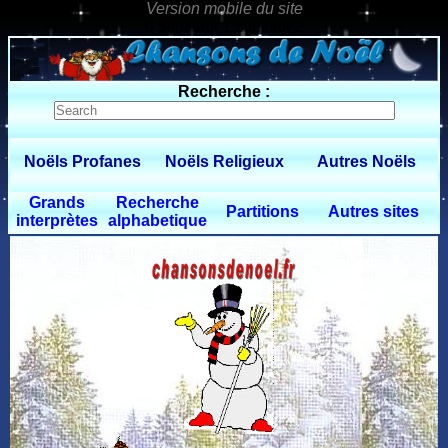
0 $limitbot 1 $limittot 2
Recherche :
Noëls Profanes
Noëls Religieux
Autres Noëls
Grands
Recherche
Partitions
Autres sites
interprètes
alphabetique