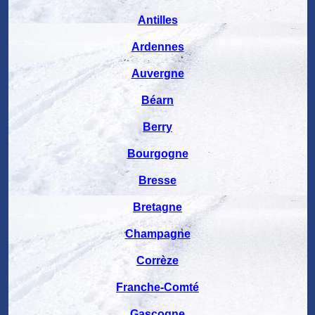
Antilles
Ardennes
Auvergne
Béarn
Berry
Bourgogne
Bresse
Bretagne
Champagne
Corrèze
Franche-Comté
Gascogne