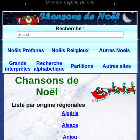
0 $limitbot 1 $limittot 2
Recherche :
Noëls Profanes
Noëls Religieux
Autres Noëls
Grands
Recherche
Partitions
Autres sites
interprètes
alphabetique
Chansons de
Noël
Liste par origine régionales
Algérie
Alsace
Anjou