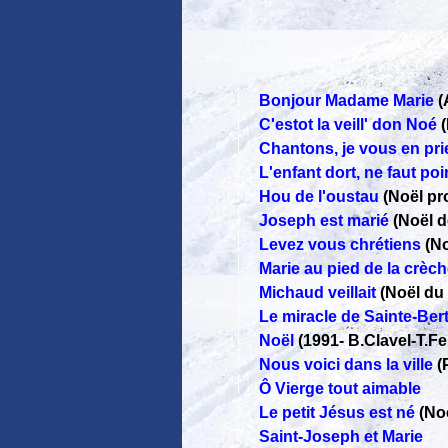
Bonjour Madame Marie
(
C'estot la veill' don Noé
Chantons, je vous en pri
L'enfant dort, ne faut poi
Hou de l'oustau
(Noël p
Joseph est marié
(Noël 
Levez vous chrétiens
(N
Marie au pied de la crèc
Michaud veillait
(Noël d
Le miracle de Sainte-Ber
Noël
(1991
-
B.Clavel-T.Fe
Nous voici dans la ville
(
Ô Vierge tout aimable
Le petit Jésus est né
(No
Saint-Joseph et Marie