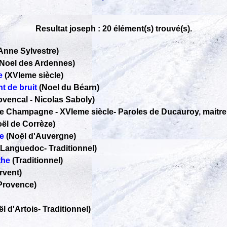
Resultat joseph : 20 élément(s) trouvé(s).
Anne Sylvestre)
(Noel des Ardennes)
e
(XVIeme siècle)
nt de bruit
(Noel du Béarn)
rovencal
-
Nicolas Saboly)
de Champagne - XVIeme siècle
-
Paroles de Ducauroy, maitre 
oël de Corrèze)
he
(Noël d'Auvergne)
u Languedoc
-
Traditionnel)
the
(Traditionnel)
rvent)
Provence)
ël d'Artois
-
Traditionnel)