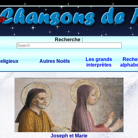
0 $limitbot 1 $limittot 2
Recherche :
Les grands
Reche
eligieux
Autres Noëls
interprètes
alphabe
Joseph et Marie