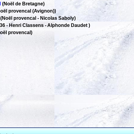
d
(Noël de Bretagne)
oël provencal (Avignon))
(Noël provencal
-
Nicolas Saboly)
936
-
Henri Classens - Alphonde Daudet )
oël provencal)