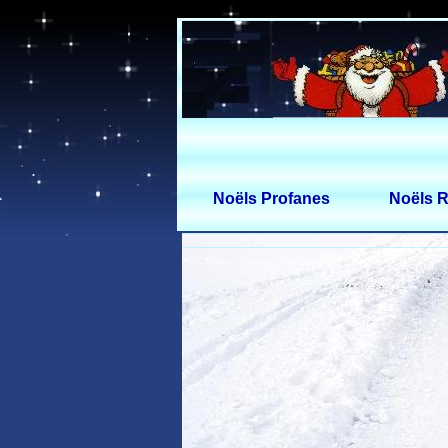
Noëls Profanes
Noëls R