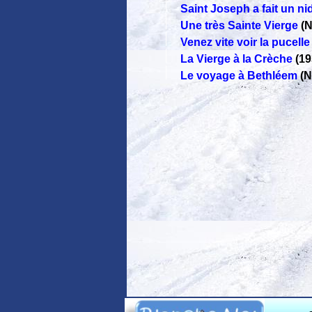
Saint Joseph a fait un ni
Une très Sainte Vierge
(N
Venez vite voir la pucelle
La Vierge à la Crèche
(1
Le voyage à Bethléem
(N