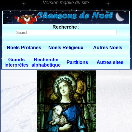
0 $limitbot 1 $limittot 2
Recherche :
Noëls Profanes
Noëls Religieux
Autres Noëls
Grands
Recherche
Partitions
Autres sites
interprètes
alphabetique