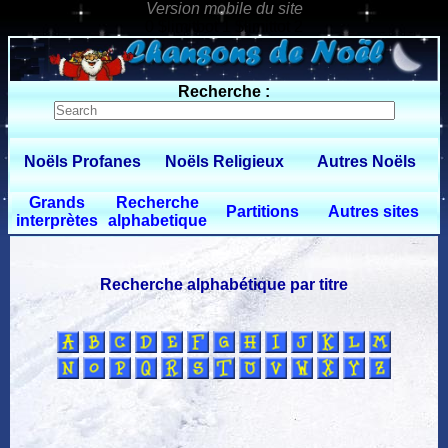
0 $limitbot 1 $limittot 2
Recherche :
Noëls Profanes
Noëls Religieux
Autres Noëls
Grands
Recherche
Partitions
Autres sites
interprètes
alphabetique
Recherche alphabétique par titre