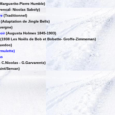
Marguerite-Pierre Humble)
vencal
-
Nicolas Saboly)
re
(Traditionnel)
(Adaptation de Jingle Bells)
vergne)
oir
(Augusta Holmes 1845-1903)
(1938 Les Noëls de Bob et Bobette
-
Groffe-Zimmeman)
guedoc)
rmulette)
as
-
C.Nicolas - G.Garvarentz)
int/Servan)