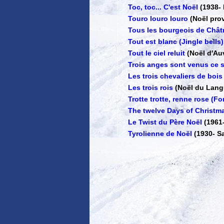
Toc, toc... C'est Noël
(1938
-
Touro louro louro
(Noël pro
Tous les bourgeois de Chât
Tout est blanc (Jingle bells)
Tout le ciel reluit
(Noël d'Au
Trois anges sont venus ce s
Les trois chevaliers de bois
Les trois rois
(Noël du Lan
Trotte trotte, renne rose (Fo
The twelve Days of Christm
Le Twist du Père Noël
(1961
Tyrolienne de Noël
(1930
-
Sa