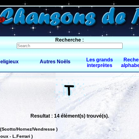
0 $limitbot 1 $limittot 2
Recherche :
Les grands
Reche
eligieux
Autres Noëls
interprètes
alphabe
Resultat : 14 élément(s) trouvé(s).
(Scotto/Hornez/Vendresse )
oux - L.Ferrari )