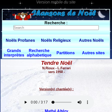
0 $limitbot 1 $limittot 2
Recherche :
Noëls Profanes
Noëls Religieux
Autres Noëls
Grands
Recherche
Partitions
Autres sites
interprètes
alphabetique
Tendre Noël
N.Rioux - L.Ferrari
vers 1950 -
Version(s) chantée(s) :
Mathé Altéry