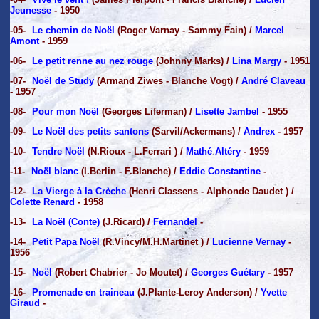
Jeunesse
- 1950
-05-
Le chemin de Noël
(Roger Varnay - Sammy Fain) /
Marcel
Amont
- 1959
-06-
Le petit renne au nez rouge
(Johnny Marks) /
Lina Margy
- 1951
-07-
Noël de Study
(Armand Ziwes - Blanche Vogt) /
André Claveau
- 1957
-08-
Pour mon Noël
(Georges Liferman) /
Lisette Jambel
- 1955
-09-
Le Noël des petits santons
(Sarvil/Ackermans) /
Andrex
- 1957
-10-
Tendre Noël
(N.Rioux - L.Ferrari ) /
Mathé Altéry
- 1959
-11-
Noël blanc
(I.Berlin - F.Blanche) /
Eddie Constantine
-
-12-
La Vierge à la Crèche
(Henri Classens - Alphonde Daudet ) /
Colette Renard
- 1958
-13-
La Noël (Conte)
(J.Ricard) /
Fernandel
-
-14-
Petit Papa Noël
(R.Vincy/M.H.Martinet ) /
Lucienne Vernay
-
1956
-15-
Noël
(Robert Chabrier - Jo Moutet) /
Georges Guétary
- 1957
-16-
Promenade en traineau
(J.Plante-Leroy Anderson) /
Yvette
Giraud
-