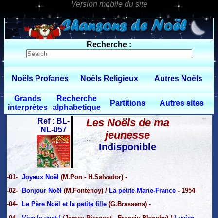
0 $limitbot 1 $limittot 2
Recherche :
Noëls Profanes
Noëls Religieux
Autres Noëls
Grands
Recherche
Partitions
Autres sites
interprètes
alphabetique
Les Noëls de ma
Ref : BL-
NL-057
jeunesse
Indisponible
-01-
Joyeux Noël
(M.Pon - H.Salvador) -
-02-
Bonjour Noël
(M.Fontenoy) /
La petite Marie-France
- 1954
-04-
Le Père Noël et la petite fille
(G.Brassens) -
-04-
Vive le vent !
(James Pierpont - Francis Blanche) /
Lucien