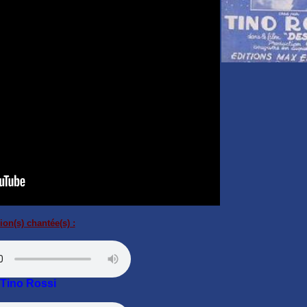
ion(s) chantée(s) :
Tino Rossi