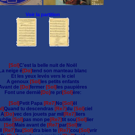
Voir la partition
[Sol]
C'est la belle nuit de Noël
La neige é
[Do]
tend son manteau blanc
Et les yeux levés vers le ciel
A genoux
[Sol]
les petits enfants
Avant de
[Do]
fermer
[Sol]
les paupières
Font une derniè
[Do]
re pri
[Sol]
ère:
[Sol]
Petit Papa
[Re7]
No
[Sol]
ël
l]
Quand tu descendras
[Re7]
du
[Sol]
ciel
A
[Do]
vec des jouets par mil
[Re7]
liers
ublie
[Sol]
pas mon pe
[Re7]
tit sou
[Sol]
lier
[Sol]
Mais avant de
[Re7]
par
[Sol]
tir
Il
[Re7]
fau
[Sol]
dra bien te
[Re7]
cou
[Sol]
vrir