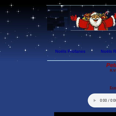
Noëls Profanes
Noëls R
Pet
R.V
Eco