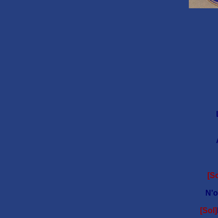
[So
N'o
[Sol]