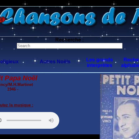
0 $limitbot 1 $limittot 2
Recherche :
Les grands
Reche
eligieux
Autres Noëls
interprètes
alphabe
it Papa Noël
incy/M.H.Martinet
1946 -
utez la musique :