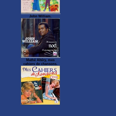
John William.
Mathé Altéry, mes
cahiers de chansons.