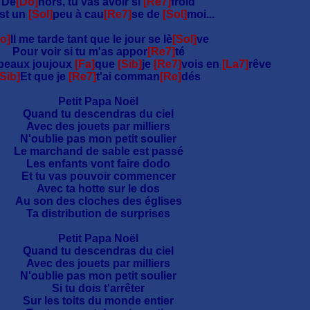
De
[Do]
hors, tu vas avoir si
[Re7]
froid
st un
[Sol]
peu à cau
[Re7]
se de
[Sol]
moi...
o]
Il me tarde tant que le jour se lè
[Sol]
ve
Pour voir si tu m'as appor
[Re7]
té
 beaux joujoux
[Fa]
que
[Sib]
je
[Re7]
vois en
[La7]
rêve
[Sib]
Et que je
[Re7]
t'ai comman
[Re]
dés
Petit Papa Noël
Quand tu descendras du ciel
Avec des jouets par milliers
N'oublie pas mon petit soulier
Le marchand de sable est passé
Les enfants vont faire dodo
Et tu vas pouvoir commencer
Avec ta hotte sur le dos
Au son des cloches des églises
Ta distribution de surprises
Petit Papa Noël
Quand tu descendras du ciel
Avec des jouets par milliers
N'oublie pas mon petit soulier
Si tu dois t'arrêter
Sur les toits du monde entier