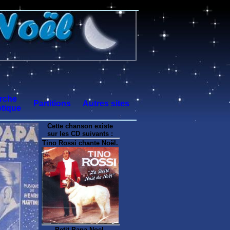
rche
Partitions
Autres sites
tique
Cette chanson existe
sur les CD suivants :
Tino Rossi chante Noël.
Petit Papa Noel.