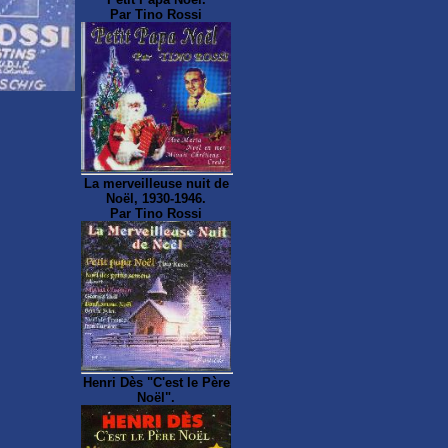
Par Tino Rossi
La merveilleuse nuit de
Noël, 1930-1946.
Par Tino Rossi
Henri Dès "C'est le Père
Noël".