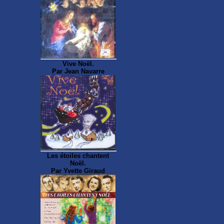
Vive Noël.
Par Jean Navarre
Les étoiles chantent
Noël.
Par Yvette Giraud