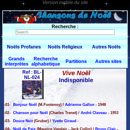
0 $limitbot 1 $limittot 2
Recherche :
Noëls Profanes
Noëls Religieux
Autres Noëls
Grands
Recherche
Partitions
Autres sites
interprètes
alphabetique
Vive Noël
Ref : BL-
NL-024
Indisponible
-01-
Bonjour Noël
(M.Fontenoy) /
Adrienne Gallon
- 1948
-02-
Chanson pour Noël
(Charles Trenet) /
André Claveau
- 1953
-03-
Douce Nuit
(Gruber) /
Yvette Giraud
-
-04-
Noël de Paix
(Maurice Vandair - Jack Collin) /
Bruno Clair
-