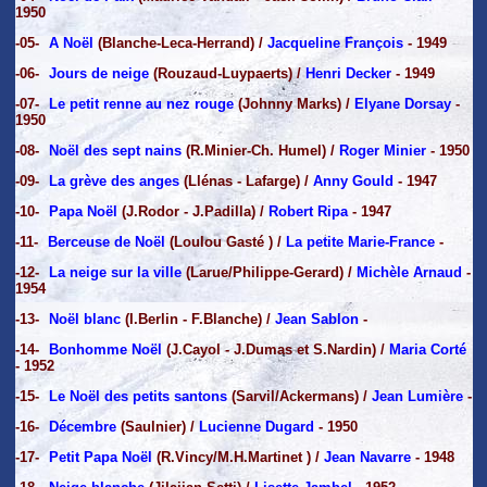
1950
-05-
A Noël
(Blanche-Leca-Herrand) /
Jacqueline François
- 1949
-06-
Jours de neige
(Rouzaud-Luypaerts) /
Henri Decker
- 1949
-07-
Le petit renne au nez rouge
(Johnny Marks) /
Elyane Dorsay
-
1950
-08-
Noël des sept nains
(R.Minier-Ch. Humel) /
Roger Minier
- 1950
-09-
La grève des anges
(Llénas - Lafarge) /
Anny Gould
- 1947
-10-
Papa Noël
(J.Rodor - J.Padilla) /
Robert Ripa
- 1947
-11-
Berceuse de Noël
(Loulou Gasté ) /
La petite Marie-France
-
-12-
La neige sur la ville
(Larue/Philippe-Gerard) /
Michèle Arnaud
-
1954
-13-
Noël blanc
(I.Berlin - F.Blanche) /
Jean Sablon
-
-14-
Bonhomme Noël
(J.Cayol - J.Dumas et S.Nardin) /
Maria Corté
- 1952
-15-
Le Noël des petits santons
(Sarvil/Ackermans) /
Jean Lumière
-
-16-
Décembre
(Saulnier) /
Lucienne Dugard
- 1950
-17-
Petit Papa Noël
(R.Vincy/M.H.Martinet ) /
Jean Navarre
- 1948