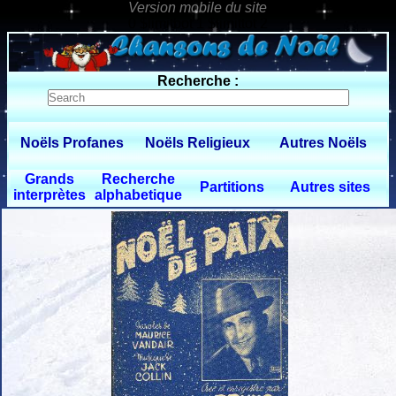
0 $limitbot 1 $limittot 2
Recherche :
Noëls Profanes
Noëls Religieux
Autres Noëls
Grands
Recherche
Partitions
Autres sites
interprètes
alphabetique