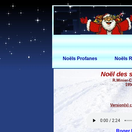
Noëls Profanes
Noëls R
Noël des s
R.Minier-
195
Version(s) c
Roger 