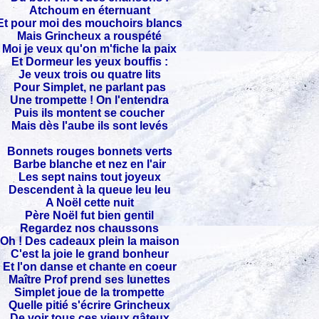
Atchoum en éternuant
Et pour moi des mouchoirs blancs
Mais Grincheux a rouspété
Moi je veux qu'on m'fiche la paix
Et Dormeur les yeux bouffis :
Je veux trois ou quatre lits
Pour Simplet, ne parlant pas
Une trompette ! On l'entendra
Puis ils montent se coucher
Mais dès l'aube ils sont levés
Bonnets rouges bonnets verts
Barbe blanche et nez en l'air
Les sept nains tout joyeux
Descendent à la queue leu leu
A Noël cette nuit
Père Noël fut bien gentil
Regardez nos chaussons
Oh ! Des cadeaux plein la maison
C'est la joie le grand bonheur
Et l'on danse et chante en coeur
Maître Prof prend ses lunettes
Simplet joue de la trompette
Quelle pitié s'écrire Grincheux
De voir tous ces vieux gâteux