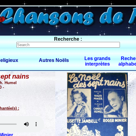
0 $limitbot 1 $limittot 2
Recherche :
Les grands
Reche
eligieux
Autres Noëls
interprètes
alphabe
ept nains
Ch. Humel
0 -
hantée(s) :
Minier