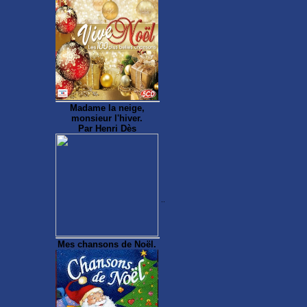
Madame la neige,
monsieur l'hiver.
Par Henri Dès
..
Mes chansons de Noël.