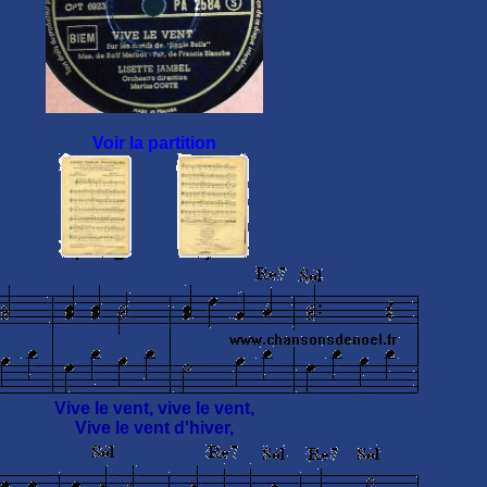
Voir la partition
Vive le vent, vive le vent,
Vive le vent d'hiver,