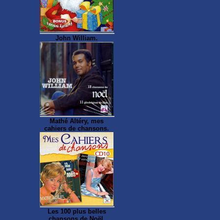
John William.
Mathé Altéry, mes
cahiers de chansons.
Les 100 plus belles
chansons de Noël.