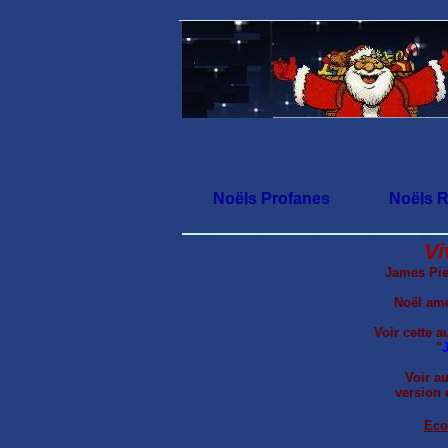
Noëls Profanes
Noëls R
Vi
James Pie
Noël amé
Voir cette a
"
J
Voir a
version 
Eco