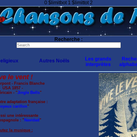
0 $limitbot 1 $limittot 2
Recherche :
Les grands
Reche
eligieux
Autres Noëls
interprètes
alphabe
ve le vent !
rpont - Francis Blanche
USA 1857 -
ricain - "
Jingle Bells
"
utre adaptation française :
oyeux carillon
"
ussi une intéressante
espagnole : "
Navidad
"
utez la musique :