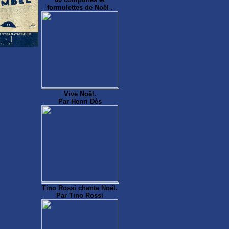
formulettes de Noël .
Vive Noël.
Par Henri Dès
Tino Rossi chante Noël.
Par Tino Rossi