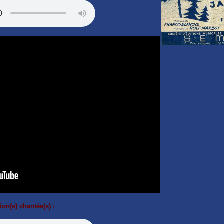
ion(s) chantée(s) :