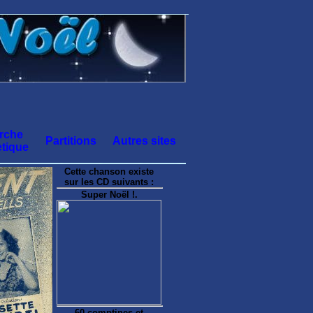
rche
Partitions
Autres sites
tique
Cette chanson existe
sur les CD suivants :
Super Noël !.
60 comptines et