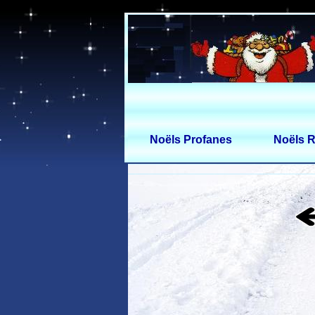
Noëls Profanes
Noëls R