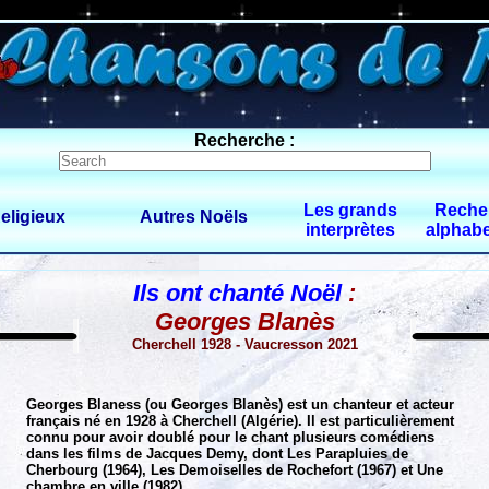
0 $limitbot 1 $limittot 2
Recherche :
Les grands
Reche
eligieux
Autres Noëls
interprètes
alphabe
Ils ont chanté Noël
:
Georges Blanès
Cherchell 1928 - Vaucresson 2021
Georges Blaness (ou Georges Blanès) est un chanteur et acteur
français né en 1928 à Cherchell (Algérie). Il est particulièrement
connu pour avoir doublé pour le chant plusieurs comédiens
dans les films de Jacques Demy, dont Les Parapluies de
Cherbourg (1964), Les Demoiselles de Rochefort (1967) et Une
chambre en ville (1982).