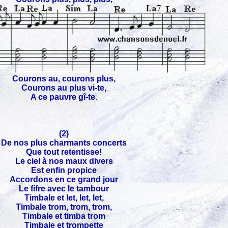
Courons au, courons plus,
Courons au plus vi-te,
A ce pauvre gî-te.
(2)
De nos plus charmants concerts
Que tout retentisse!
Le ciel à nos maux divers
Est enfin propice
Accordons en ce grand jour
Le fifre avec le tambour
Timbale et let, let, let,
Timbale trom, trom, trom,
Timbale et timba trom
Timbale et trompette