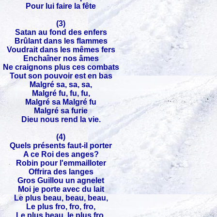
Pour lui faire la fête
(3)
Satan au fond des enfers
Brûlant dans les flammes
Voudrait dans les mêmes fers
Enchaîner nos âmes
Ne craignons plus ces combats
Tout son pouvoir est en bas
Malgré sa, sa, sa,
Malgré fu, fu, fu,
Malgré sa Malgré fu
Malgré sa furie
Dieu nous rend la vie.
(4)
Quels présents faut-il porter
A ce Roi des anges?
Robin pour l'emmailloter
Offrira des langes
Gros Guillou un agnelet
Moi je porte avec du lait
Le plus beau, beau, beau,
Le plus fro, fro, fro,
Le plus beau, le plus fro,