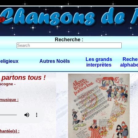
0 $limitbot 1 $limittot 2
Recherche :
Les grands
Reche
eligieux
Autres Noëls
interprètes
alphabe
 partons tous !
scogne -
 musique :
hantée(s) :