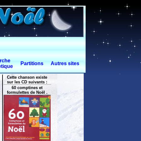
rche
Partitions
Autres sites
tique
Cette chanson existe
sur les CD suivants :
60 comptines et
formulettes de Noël .