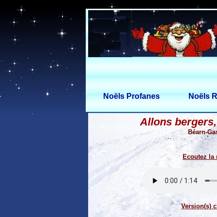
Noëls Profanes
Noëls R
Allons bergers,
Béarn-Ga
Ecoutez la
Version(s) c