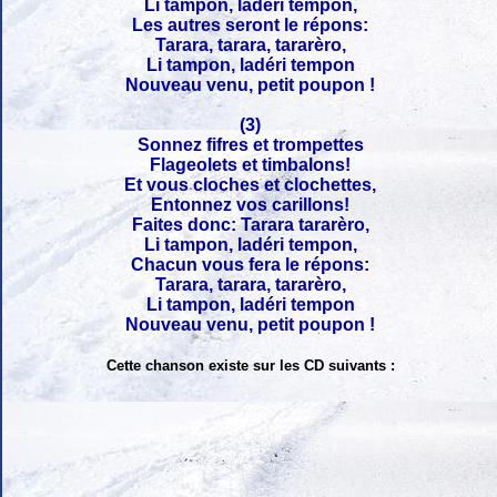
Li tampon, ladéri tempon,
Les autres seront le répons:
Tarara, tarara, tararèro,
Li tampon, ladéri tempon
Nouveau venu, petit poupon !
(3)
Sonnez fifres et trompettes
Flageolets et timbalons!
Et vous cloches et clochettes,
Entonnez vos carillons!
Faites donc: Tarara tararèro,
Li tampon, ladéri tempon,
Chacun vous fera le répons:
Tarara, tarara, tararèro,
Li tampon, ladéri tempon
Nouveau venu, petit poupon !
Cette chanson existe sur les CD suivants :