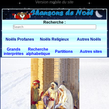
0 $limitbot 1 $limittot 2
Recherche :
Noëls Profanes
Noëls Religieux
Autres Noëls
Grands
Recherche
Partitions
Autres sites
interprètes
alphabetique