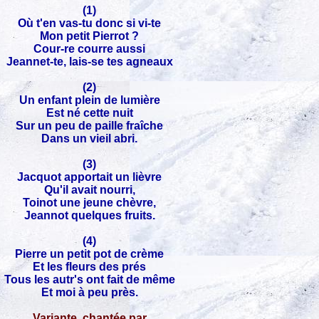
(1)
Où t'en vas-tu donc si vi-te
Mon petit Pierrot ?
Cour-re courre aussi
Jeannet-te, lais-se tes agneaux
(2)
Un enfant plein de lumière
Est né cette nuit
Sur un peu de paille fraîche
Dans un vieil abri.
(3)
Jacquot apportait un lièvre
Qu'il avait nourri,
Toinot une jeune chèvre,
Jeannot quelques fruits.
(4)
Pierre un petit pot de crème
Et les fleurs des prés
Tous les autr's ont fait de même
Et moi à peu près.
Variante, chantée par