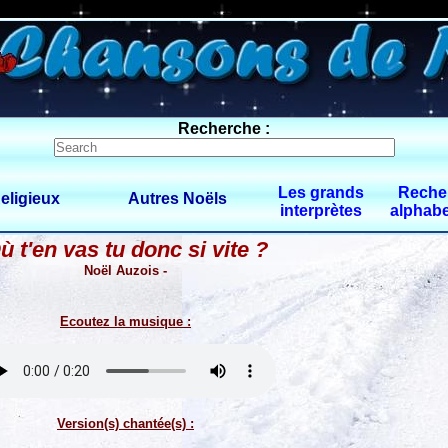
0 $limitbot 1 $limittot 2
Recherche :
Les grands
Reche
eligieux
Autres Noëls
interprètes
alphabe
ù t'en vas tu donc si vite ?
Noël Auzois -
Ecoutez la musique :
Version(s) chantée(s) :