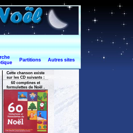
rche
Partitions
Autres sites
tique
Cette chanson existe
sur les CD suivants :
60 comptines et
formulettes de Noël .