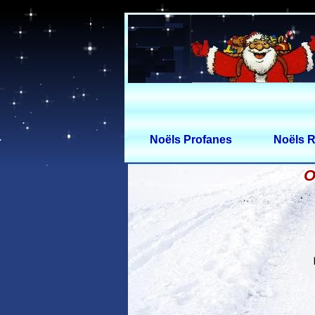
Noëls Profanes
Noëls R
O