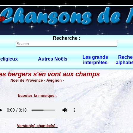
0 $limitbot 1 $limittot 2
Recherche :
Les grands
Reche
eligieux
Autres Noëls
interprètes
alphabe
es bergers s'en vont aux champs
Noël de Provence - Avignon -
Ecoutez la musique :
Version(s) chantée(s) :