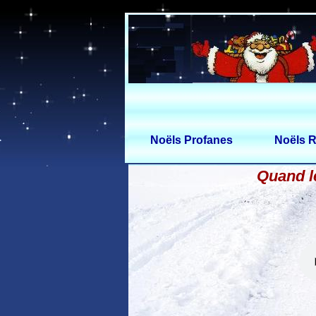
Noëls Profanes
Noëls R
Quand l