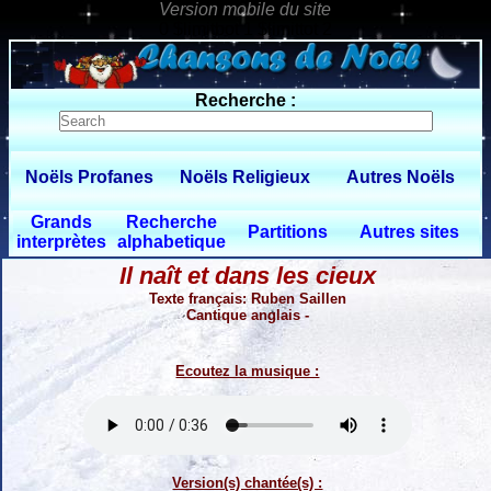
0 $limitbot 1 $limittot 2
Recherche :
Noëls Profanes
Noëls Religieux
Autres Noëls
Grands
Recherche
Partitions
Autres sites
interprètes
alphabetique
Il naît et dans les cieux
Texte français: Ruben Saillen
Cantique anglais -
Ecoutez la musique :
Version(s) chantée(s) :