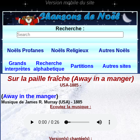
0 $limitbot 1 $limittot 2
Recherche :
Noëls Profanes
Noëls Religieux
Autres Noëls
Grands
Recherche
Partitions
Autres sites
interprètes
alphabetique
Sur la paille fraîche (Away in a manger)
USA-1885 -
(
Away in the manger
)
Musique de James R. Murray (USA) - 1885
Ecoutez la musique :
Version(s) chantée(s) :