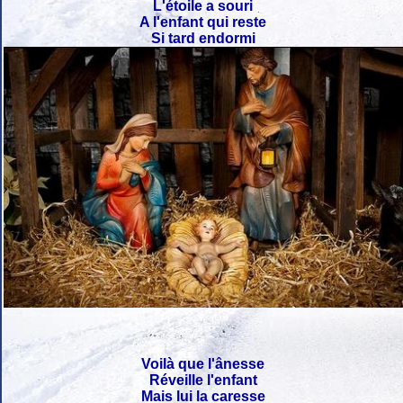
L'étoile a souri
A l'enfant qui reste
Si tard endormi
Voilà que l'ânesse
Réveille l'enfant
Mais lui la caresse