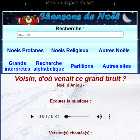
0 $limitbot 1 $limittot 2
Recherche :
Noëls Profanes
Noëls Religieux
Autres Noëls
Grands
Recherche
Partitions
Autres sites
interprètes
alphabetique
Voisin, d'où venait ce grand bruit ?
Noël d'Anjou -
Ecoutez la musique :
Version(s) chantée(s) :