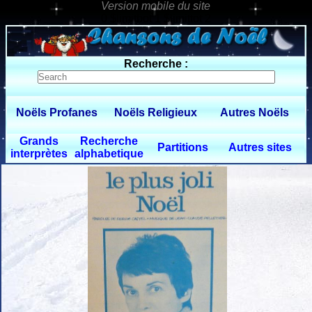
0 $limitbot 1 $limittot 2
Recherche :
Noëls Profanes
Noëls Religieux
Autres Noëls
Grands
Recherche
Partitions
Autres sites
interprètes
alphabetique